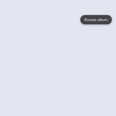
Browse album
Language
English
Nederlands
Français
Jouw
Help
Lees Meer